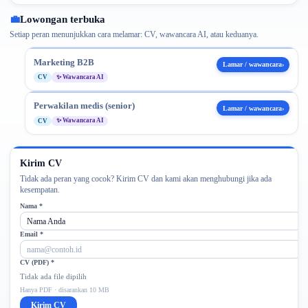
💼
Lowongan terbuka
Setiap peran menunjukkan cara melamar: CV, wawancara AI, atau keduanya.
Marketing B2B
Lamar / wawancara
›
✨
Wawancara AI
CV
Perwakilan medis (senior)
Lamar / wawancara
›
✨
Wawancara AI
CV
Kirim CV
Tidak ada peran yang cocok? Kirim CV dan kami akan menghubungi jika ada
kesempatan.
Nama *
Nama Anda
Email *
nama@contoh.id
CV (PDF) *
Tidak ada file dipilih
Hanya PDF · disarankan 10 MB
Kirim CV