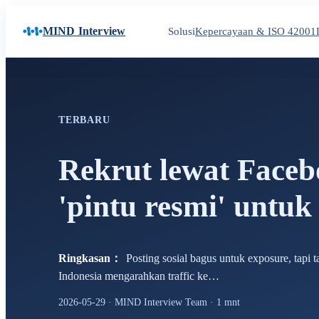
MIND Interview
Solusi
Kepercayaan & ISO 42001
TERBARU
Rekrut lewat Faceb
'pintu resmi' untu
Ringkasan
：
Posting sosial bagus untuk exposure, tapi
Indonesia mengarahkan traffic ke…
2026-05-29
·
MIND Interview Team
·
1
mnt