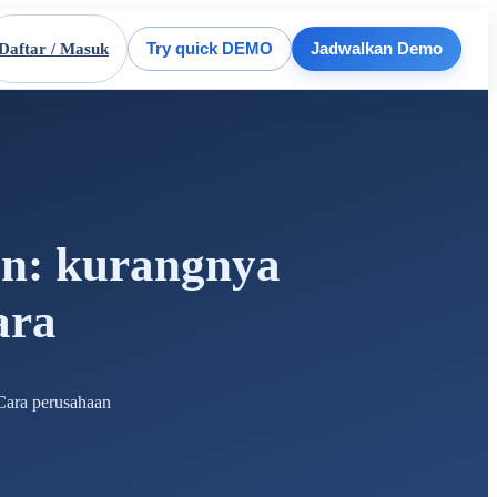
Daftar / Masuk
Try quick DEMO
Jadwalkan Demo
In: kurangnya
ara
 Cara perusahaan