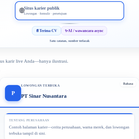
Situs karier publik
🌐
Lowongan · formulir · persetujuan
✨
📄
Terima CV
AI / wawancara async
Satu catatan, sumber terlacak
tus karir live Anda—hanya ilustrasi.
.
Bahasa
LOWONGAN TERBUKA
P
PT Sinar Nusantara
TENTANG PERUSAHAAN
Contoh halaman karier—cerita perusahaan, warna merek, dan lowongan 
terbuka tampil di sini.