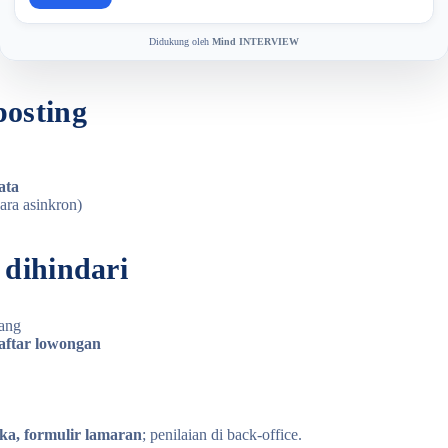
Didukung oleh
Mind INTERVIEW
posting
ata
ara asinkron)
 dihindari
lang
aftar lowongan
ka, formulir lamaran
; penilaian di back-office.