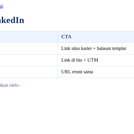
al
.
nkedIn
CTA
Link situs karier + balasan templat
Link di bio + UTM
URL resmi sama
ikan oleh».