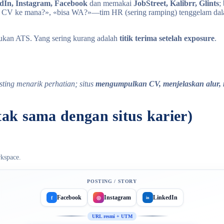
dIn, Instagram, Facebook
dan memakai
JobStreet, Kalibrr, Glints
;
m CV ke mana?», «bisa WA?»—tim HR (sering ramping) tenggelam da
bukan ATS. Yang sering kurang adalah
titik terima setelah exposure
.
sting menarik perhatian; situs
mengumpulkan CV, menjelaskan alur,
tak sama dengan situs karier)
kspace.
POSTING / STORY
Facebook
Instagram
LinkedIn
f
◎
in
URL resmi + UTM