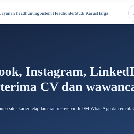
Layanan headhunting
Sistem Headhunter
Studi Kasus
Harga
ook, Instagram, Linked
k terima CV dan wawanc
 tanpa situs karier tetap lamaran menyebar di DM WhatsApp dan email.