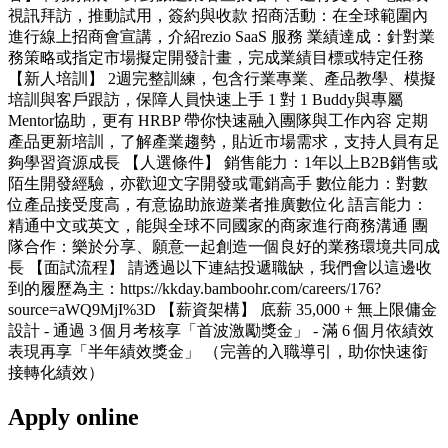
視訊拜訪，推動試用，簽約與收款 招商活動：在全球範圍內
進行線上招商會宣講，介紹rezio SaaS 服務 業績達成：針對業
務策略或指定市場擬定開發計畫，完成業績目標或特定任務
【新人培訓】 2週完整訓練，包含行業專業、產品教學、模擬
培訓與客戶跟訪，保障人員快速上手 1 對 1 Buddy與專屬
Mentor協助，更有 HRBP 帶你快速融入團隊與工作內容 定期
產品更新培訓，了解產業趨勢，貼近市場需求，支持人員有足
夠學習資源成長 【人選條件】 銷售能力：1年以上B2B銷售或
陌生開發經驗，亦歡迎文字開發或電銷高手 數位能力：對數
位產品接受度高，有意協助旅遊業者推廣數位化 語言能力：
精通中文或英文，能與全球不同國家的商家進行商務溝通 團
隊合作：樂於分享、願意一起創造一個良好的業務環境共同成
長 【面試流程】 請透過以下連結投遞職缺，我們會以這邊收
到的履歷為主：https://kkday.bamboohr.com/careers/176?
source=aWQ9MjI%3D 【薪資架構】 底薪 35,000 + 無上限傭金
設計 - 通過 3 個月考核享「首波激勵獎金」 - 滿 6 個月依績效
表現再享「半年績效獎金」 （完善的入職導引，助你快速銜
接轉化績效）
Apply online