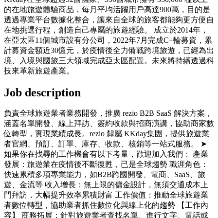
的在地旅遊體驗商品，每月平均活躍用戶高達900萬，目的是
透過專業平台數據化整合，讓來自全球的旅客都能夠更方便自
在地挑選行程，創造自己專屬的旅遊經驗。 成立於2014年，
在亞太區11個城市設有分公司，2022年7月完成C+輪募資，累
計募資金額近30億元，於疫情後全力備戰跨境旅遊，已經為出
境、入境與國旅三大領域完成亞太區配置。未來將持續透過科
技來革新旅遊產業。
Job description
負責全球旅遊業者業務開發，推廣 rezio B2B SaaS 解決方案，
涵蓋名單開發、線上拜訪、簽約收款與招商演講，協助商家數
位轉型，實現業績成長。rezio 隸屬 KKday集團，提供旅遊業
者官網、預訂、訂單、庫存、收款、核銷等一站式服務。 ➤
如果你在找尋的工作機會有以下考量，歡迎加入我們： 產業
發展：旅遊業在疫情後不斷復甦，已是全球趨勢 職涯角色：
快速累積多項專業能力，如B2B跨國開發、電商、SaaS、旅
遊、金流等 收入增長：無上限的傭金設計，無須交通成本上
門拜訪，大幅提升效率累積財富 工作價值：推動全球旅遊業
者數位轉型，協助業者抓住數位化與線上化的趨勢 【工作內
容】 商務拓展：針對旅遊業者查找名單、進行文字、電話或