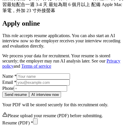
習最短配合一週 3-4 天 最短為期 6 個月以上 配備 Apple Mac
筆電，外加 23 寸外接螢幕
Apply online
This role accepts resume applications. You can also start an AI
interview now so the employer receives your interview recording
and evaluation directly.
We process your data for recruitment. Your resume is stored
securely; the employer may run AI analysis later. See our
Privacy
policy
and
Terms of service
Name *
Email *
Phone
Send resume
AI interview now
Your PDF will be stored securely for this recruitment only.
Please upload your resume (PDF) before submitting.
Resume (PDF) *