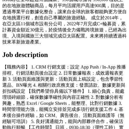
的在地旅遊體驗商品，每月平均活躍用戶高達900萬，目的是
透過專業平台數據化整合，讓來自全球的旅客都能夠更方便自
在地挑選行程，創造自己專屬的旅遊經驗。 成立於2014年，
在亞太區11個城市設有分公司，2022年7月完成C+輪募資，累
計募資金額近30億元，於疫情後全力備戰跨境旅遊，已經為出
境、入境與國旅三大領域完成亞太區配置。未來將持續透過科
技來革新旅遊產業。
Job description
【職務內容】 1. CRM 行銷支援：設定 App Push / In-App 推播
排程、行銷活動頁後台設定 2. 日常數據報表：成效週報表更
新 3. 活動頁面維護與更新：活動頁面上稿設定，包含季節性
選品、BN曝光 4. 相關行政庶務支援：發票請款、數據更新與
折扣碼設定 【我們希望你具備以下條件】 1. 細心負責，能處
理瑣碎細節，確保數據準確性與內容正確性 2. 對數據分析有
興趣，熟悉 Excel / Google Sheets，能整理、比對行銷數據 3.
時間管理能力強，能獨立安排並完成多項行銷支援工作 4. 基
本後台操作經驗，如 CRM、廣告後台、活動頁面維護等（無
經驗可培訓） 5. 良好溝通能力，能與內部夥伴合作，確保活
動執行順暢 【工作時間】 日班，0930-18:30（彈性工時） 實