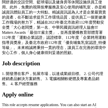
闊舒適的交誼空間、籃球場以及健身房等休閒設施供員工使
用。此外，免費的視障按摩服務及安心使用的哺乳室，亦是精
誠資訊體貼員工的一大特點。精誠資訊認為人才是企業最寶貴
的資產，在不斷追求提升工作環境品質，提供員工一個更健康
工作職場的努力下，精誠在2023年臺北市政府112年度勞動安
全獎「大心老闆獎」第一名、中華民國資訊經理人協會IT
Matters Awards「最佳IT雇主獎」，並再度榮獲教育部體育署
112年度「運動企業認證」認證標章、112年度「企業聘用運動
指導員獎座」及臺北市政府112年度「優良哺集乳室認證_特優
等級」。未來精誠將秉持一貫的理念，讓員工在完善的環境中
安心工作，個人身心健康得到妥適的照顧。
Job description
1. 開發潛在客戶，拓展市場，以達成業績目標。 2. 公司代理
經銷產品解決方案銷售。 3. 電腦相關軟硬體及專案產品銷
售。 4. 客戶經營服務
Apply online
This role accepts resume applications. You can also start an AI