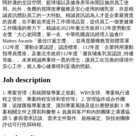
闊舒適的交誼空間、籃球場以及健身房等休閒設施供員工使
用。此外，免費的視障按摩服務及安心使用的哺乳室，亦是精
誠資訊體貼員工的一大特點。精誠資訊認為人才是企業最寶貴
的資產，在不斷追求提升工作環境品質，提供員工一個更健康
工作職場的努力下，精誠在2023年臺北市政府112年度勞動安
全獎「大心老闆獎」第一名、中華民國資訊經理人協會IT
Matters Awards「最佳IT雇主獎」，並再度榮獲教育部體育署
112年度「運動企業認證」認證標章、112年度「企業聘用運動
指導員獎座」及臺北市政府112年度「優良哺集乳室認證_特優
等級」。未來精誠將秉持一貫的理念，讓員工在完善的環境中
安心工作，個人身心健康得到妥適的照顧。
Job description
1. 專案管理（系統開發專案之規劃、WBS安排、專案執行過
程之管控、專案時程安排和管控等） 2. 管理協作或合作團
隊，追蹤匯報專案進度、識別專案風險及提出應變規劃 3. 專
案相關文件之撰寫和彙整 4. 負責與客戶和內部團隊之溝通協
調 5. 參與需求訪談、需求文件製作、規格確定、與技術團隊
評估可行性與時程。