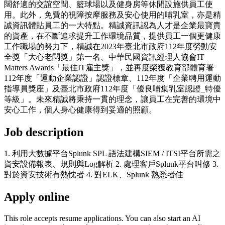
闊舒適的交誼空間、籃球場以及健身房等休閒設施供員工使
用。此外，免費的視障按摩服務及安心使用的哺乳室，亦是精
誠資訊體貼員工的一大特點。精誠資訊認為人才是企業最寶貴
的資產，在不斷追求提升工作環境品質，提供員工一個更健康
工作職場的努力下，精誠在2023年臺北市政府112年度勞動安
全獎「大心老闆獎」第一名、中華民國資訊經理人協會IT
Matters Awards「最佳IT雇主獎」，並再度榮獲教育部體育署
112年度「運動企業認證」認證標章、112年度「企業聘用運動
指導員獎座」及臺北市政府112年度「優良哺集乳室認證_特優
等級」。未來精誠將秉持一貫的理念，讓員工在完善的環境中
安心工作，個人身心健康得到妥適的照顧。
Job description
1. 利用大數據平台Splunk SPL 語法建構SIEM / ITSI平台所需之
資安設備報表、規則與Log解析 2. 處理客戶Splunk平台叫修 3.
對於資安技術有熱忱者 4. 對ELK、Splunk 熟悉者佳
Apply online
This role accepts resume applications. You can also start an AI