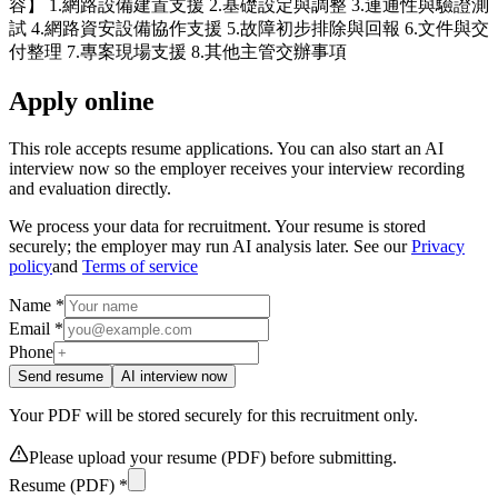
容】 1.網路設備建置支援 2.基礎設定與調整 3.連通性與驗證測
試 4.網路資安設備協作支援 5.故障初步排除與回報 6.文件與交
付整理 7.專案現場支援 8.其他主管交辦事項
Apply online
This role accepts resume applications. You can also start an AI
interview now so the employer receives your interview recording
and evaluation directly.
We process your data for recruitment. Your resume is stored
securely; the employer may run AI analysis later. See our
Privacy
policy
and
Terms of service
Name *
Email *
Phone
Send resume
AI interview now
Your PDF will be stored securely for this recruitment only.
Please upload your resume (PDF) before submitting.
Resume (PDF) *