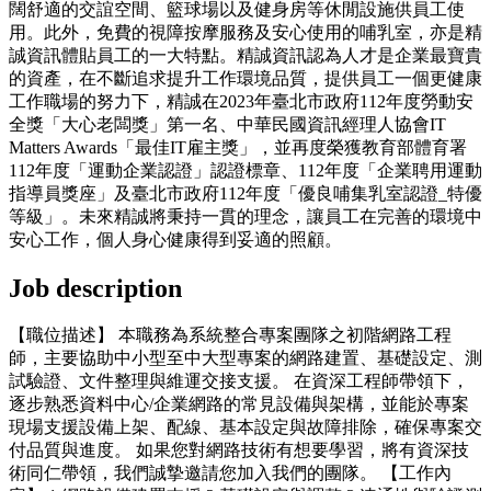
闊舒適的交誼空間、籃球場以及健身房等休閒設施供員工使
用。此外，免費的視障按摩服務及安心使用的哺乳室，亦是精
誠資訊體貼員工的一大特點。精誠資訊認為人才是企業最寶貴
的資產，在不斷追求提升工作環境品質，提供員工一個更健康
工作職場的努力下，精誠在2023年臺北市政府112年度勞動安
全獎「大心老闆獎」第一名、中華民國資訊經理人協會IT
Matters Awards「最佳IT雇主獎」，並再度榮獲教育部體育署
112年度「運動企業認證」認證標章、112年度「企業聘用運動
指導員獎座」及臺北市政府112年度「優良哺集乳室認證_特優
等級」。未來精誠將秉持一貫的理念，讓員工在完善的環境中
安心工作，個人身心健康得到妥適的照顧。
Job description
【職位描述】 本職務為系統整合專案團隊之初階網路工程
師，主要協助中小型至中大型專案的網路建置、基礎設定、測
試驗證、文件整理與維運交接支援。 在資深工程師帶領下，
逐步熟悉資料中心/企業網路的常見設備與架構，並能於專案
現場支援設備上架、配線、基本設定與故障排除，確保專案交
付品質與進度。 如果您對網路技術有想要學習，將有資深技
術同仁帶領，我們誠摯邀請您加入我們的團隊。 【工作內