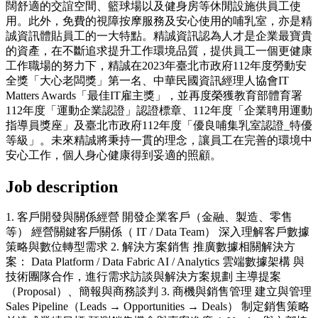
闊舒適的交誼空間、籃球場以及健身房等休閒設施供員工使
用。此外，免費的視障按摩服務及安心使用的哺乳室，亦是精
誠資訊體貼員工的一大特點。精誠資訊認為人才是企業最寶貴
的資產，在不斷追求提升工作環境品質，提供員工一個更健康
工作職場的努力下，精誠在2023年臺北市政府112年度勞動安
全獎「大心老闆獎」第一名、中華民國資訊經理人協會IT
Matters Awards「最佳IT雇主獎」，並再度榮獲教育部體育署
112年度「運動企業認證」認證標章、112年度「企業聘用運動
指導員獎座」及臺北市政府112年度「優良哺集乳室認證_特優
等級」。未來精誠將秉持一貫的理念，讓員工在完善的環境中
安心工作，個人身心健康得到妥適的照顧。
Job description
1. 客戶開發與關係經營 開發企業客戶（金融、製造、零售
等） 經營關鍵客戶關係（ IT / Data Team） 深入理解客戶數據
策略與數位轉型需求 2. 解決方案銷售 推廣數據相關解決方
案： Data Platform / Data Fabric AI / Analytics 雲端數據架構 與
技術團隊合作，進行需求訪談與解決方案規劃 主導提案
（Proposal）、簡報與商務談判 3. 商機與銷售管理 建立與管理
Sales Pipeline（Leads → Opportunities → Deals） 制定銷售策略