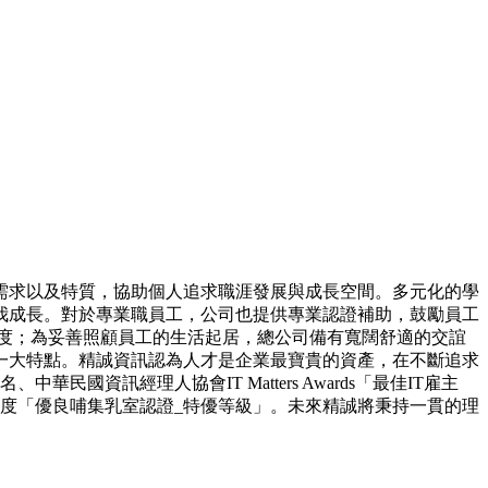
需求以及特質，協助個人追求職涯發展與成長空間。多元化的學
我成長。對於專業職員工，公司也提供專業認證補助，鼓勵員工
度；為妥善照顧員工的生活起居，總公司備有寬闊舒適的交誼
一大特點。精誠資訊認為人才是企業最寶貴的資產，在不斷追求
資訊經理人協會IT Matters Awards「最佳IT雇主
2年度「優良哺集乳室認證_特優等級」。未來精誠將秉持一貫的理