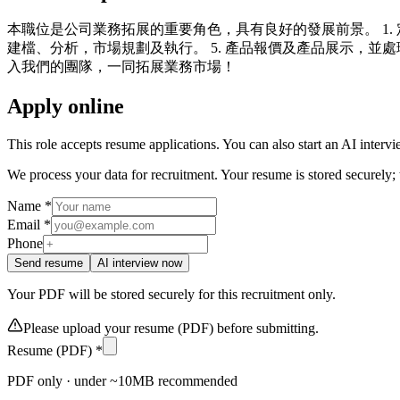
本職位是公司業務拓展的重要角色，具有良好的發展前景。 1. 定
建檔、分析，市場規劃及執行。 5. 產品報價及產品展示，並處
入我們的團隊，一同拓展業務市場！
Apply online
This role accepts resume applications. You can also start an AI interv
We process your data for recruitment. Your resume is stored securely;
Name *
Email *
Phone
Send resume
AI interview now
Your PDF will be stored securely for this recruitment only.
Please upload your resume (PDF) before submitting.
Resume (PDF) *
PDF only · under ~10MB recommended