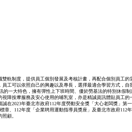
職雙軌制度，提供員工個別發展及考核計畫，再配合個別員工的
，員工可以依照自己的興趣以及專長，選擇最適合學習方式，自
資訊的一大特色，擁有彈性上下班時間、優於勞基法的特別休假制
的視障按摩服務及安心使用的哺乳室，亦是精誠資訊體貼員工的
23年臺北市政府112年度勞動安全獎「大心老闆獎」第一名、中華民國
標章、112年度「企業聘用運動指導員獎座」及臺北市政府11
的照顧。