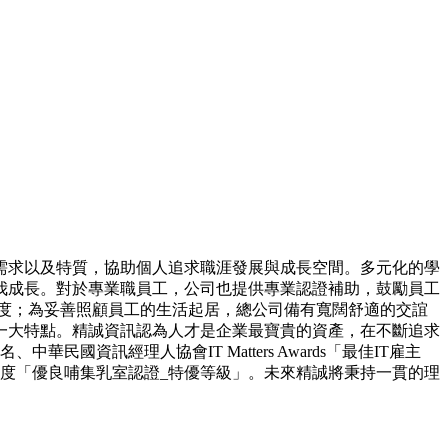
需求以及特質，協助個人追求職涯發展與成長空間。多元化的學
我成長。對於專業職員工，公司也提供專業認證補助，鼓勵員工
度；為妥善照顧員工的生活起居，總公司備有寬闊舒適的交誼
一大特點。精誠資訊認為人才是企業最寶貴的資產，在不斷追求
資訊經理人協會IT Matters Awards「最佳IT雇主
2年度「優良哺集乳室認證_特優等級」。未來精誠將秉持一貫的理