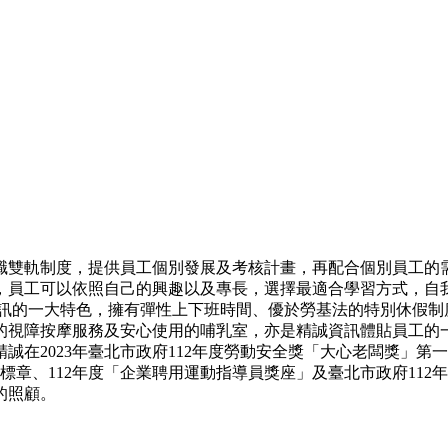
職雙軌制度，提供員工個別發展及考核計畫，再配合個別員工的
，員工可以依照自己的興趣以及專長，選擇最適合學習方式，自
資訊的一大特色，擁有彈性上下班時間、優於勞基法的特別休假制
的視障按摩服務及安心使用的哺乳室，亦是精誠資訊體貼員工的
23年臺北市政府112年度勞動安全獎「大心老闆獎」第一名、中華民國
標章、112年度「企業聘用運動指導員獎座」及臺北市政府11
的照顧。