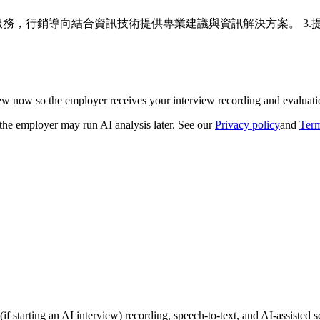
問服務，行銷導向結合資訊技術提供專業建議與資訊解決方案。 3.
iew now so the employer receives your interview recording and evaluatio
 the employer may run AI analysis later. See our
Privacy policy
and
Term
 (if starting an AI interview) recording, speech-to-text, and AI-assisted s