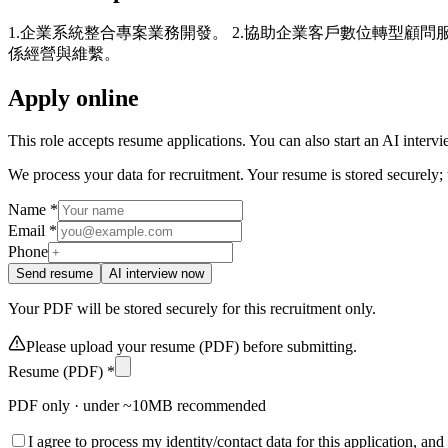
1.企業系統整合專案業務開發。 2.協助企業客戶數位轉型顧
係經營與維繫。
Apply online
This role accepts resume applications. You can also start an AI interv
We process your data for recruitment. Your resume is stored securely;
Name *
Email *
Phone
Send resume
AI interview now
Your PDF will be stored securely for this recruitment only.
Please upload your resume (PDF) before submitting.
Resume (PDF) *
PDF only · under ~10MB recommended
I agree to process my identity/contact data for this application, and