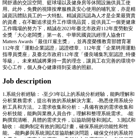
闊舒適的交誼空間、籃球場以及健身房等休閒設施供員工使
用。此外，免費的視障按摩服務及安心使用的哺乳室，亦是精
誠資訊體貼員工的一大特點。精誠資訊認為人才是企業最寶貴
的資產，在不斷追求提升工作環境品質，提供員工一個更健康
工作職場的努力下，精誠在2023年臺北市政府112年度勞動安
全獎「大心老闆獎」第一名、中華民國資訊經理人協會IT
Matters Awards「最佳IT雇主獎」，並再度榮獲教育部體育署
112年度「運動企業認證」認證標章、112年度「企業聘用運動
指導員獎座」及臺北市政府112年度「優良哺集乳室認證_特優
等級」。未來精誠將秉持一貫的理念，讓員工在完善的環境中
安心工作，個人身心健康得到妥適的照顧。
Job description
1.系統分析經驗： -至少3年以上的系統分析經驗，能夠理解和
分析業務需求，提出有效的系統解決方案。 -熟悉使用系統分
析工具和方法。 2.需求收集和分析： -具備有效的需求收集和
分析技能，能夠與業務人員合作，理解和整理系統需求。 -能
夠撰寫清晰、具體的需求文件，以協助開發和測試。 3.測試和
驗收： -能夠制定有效的測試計畫，確保系統的功能性和性
能。 -能夠參與系統測試並協助解決問題，確保交付的系統符