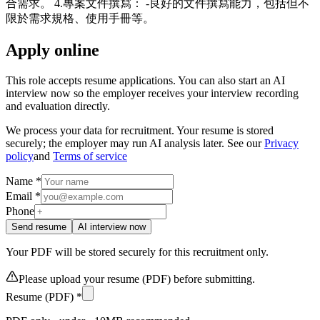
合需求。 4.專案文件撰寫： -良好的文件撰寫能力，包括但不
限於需求規格、使用手冊等。
Apply online
This role accepts resume applications. You can also start an AI
interview now so the employer receives your interview recording
and evaluation directly.
We process your data for recruitment. Your resume is stored
securely; the employer may run AI analysis later. See our
Privacy
policy
and
Terms of service
Name *
Email *
Phone
Send resume
AI interview now
Your PDF will be stored securely for this recruitment only.
Please upload your resume (PDF) before submitting.
Resume (PDF) *