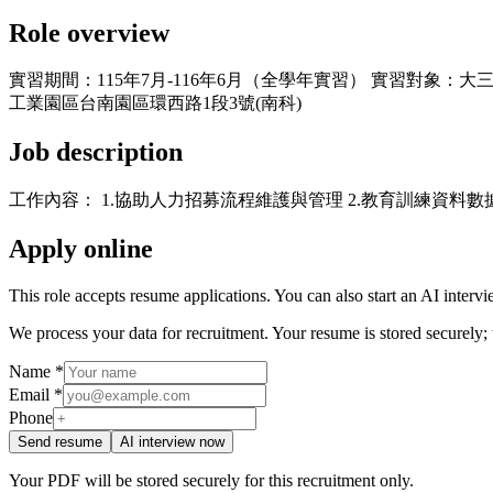
Role overview
實習期間：115年7月-116年6月（全學年實習） 實習對象：大三
工業園區台南園區環西路1段3號(南科)
Job description
工作內容： 1.協助人力招募流程維護與管理 2.教育訓練資料數
Apply online
This role accepts resume applications. You can also start an AI interv
We process your data for recruitment. Your resume is stored securely;
Name *
Email *
Phone
Send resume
AI interview now
Your PDF will be stored securely for this recruitment only.