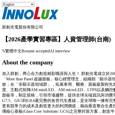
群創光電股份有限公司
【2026產學實習專區】人資管理師(台南)
繁體中文
Resume accepted
AI interview
About the company
加入群創，齊心合力創造精彩職涯與人生！ 群創光電成立於200
「More than Panel 超越面板」核心經營理念，組
效；在「非顯示器領域群」，拓展車用、醫療、面板級製程先進
度、主動式矩陣AM miniLED、AM microLED、L
面板等，制定規格，引領市場趨勢，提供全球尖端資訊與消費電子客戶
G7.5、G8.5到G8.6最完整的各世代生產線，是全球唯一擁
更有競爭力的成本及創造更大的利潤價值，藉由垂直整合生產技術
璃核心基板(Glass Core Substrate: GCS)之完整封