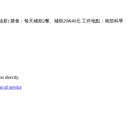
歷核薪) 膳食：每天補助2餐、補助20&40元 工作地點：南部科學
n directly.
s of service