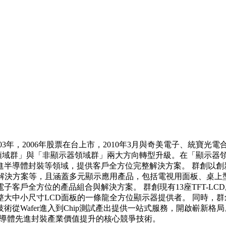
3年，2006年股票在台上市，2010年3月與奇美電子、統寶
織朝「顯示器領域群」與「非顯示器領域群」兩大方向轉型升級。在「
半導體封裝等領域，提供客戶全方位完整解決方案。 群創以創新
TPS以及觸控解決方案等，且涵蓋多元顯示應用產品，包括電視用面
全方位的產品組合與解決方案。 群創現有13座TFT-LCD廠位於
有完整大中小尺寸LCD面板的一條龍全方位顯示器提供者。 同時，群
從Wafer進入到Chip測試產出提供一站式服務，開啟嶄新格
裝方案，創造半導體先進封裝產業價值提升的核心競爭技術。