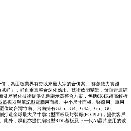
光電合併，為面板業界有史以來最大宗的合併案。 群創致力實踐
顯示器領域群」，群創垂直整合深化應用、技術效能精進，發揮營運綜
及差異化技術提供先進顯示器整合方案，包括8K4K超高解析
板、桌上型監視器與筆記型電腦用面板、中小尺寸面板、醫療用、車用
台灣竹南、台南擁有G3.5、G4、G4.5、G5、G6、
創打造全球最大尺寸扇出型面板級封裝廠(FO-PLP)，提供客戶
局。此外，群創亦提供扇出型RDL基板及下一代AI晶片應用的玻