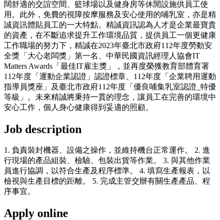
闊舒適的交誼空間、籃球場以及健身房等休閒設施供員工使
用。此外，免費的視障按摩服務及安心使用的哺乳室，亦是精
誠資訊體貼員工的一大特點。精誠資訊認為人才是企業最寶貴
的資產，在不斷追求提升工作環境品質，提供員工一個更健康
工作職場的努力下，精誠在2023年臺北市政府112年度勞動安
全獎「大心老闆獎」第一名、中華民國資訊經理人協會IT
Matters Awards「最佳IT雇主獎」，並再度榮獲教育部體育署
112年度「運動企業認證」認證標章、112年度「企業聘用運動
指導員獎座」及臺北市政府112年度「優良哺集乳室認證_特優
等級」。未來精誠將秉持一貫的理念，讓員工在完善的環境中
安心工作，個人身心健康得到妥適的照顧。
Job description
1. 負責裝封機器、設備之操作，並維持機台正常運作。 2. 進
行現場的產品組裝、檢驗、包裝出貨等作業。 3. 與其他作業
員進行協調，以符合生產及程序標準。 4. 填寫生產報表，以
檢視與生產目標的距離。 5. 完成主管交辦有關生產產品、程
序事宜。
Apply online