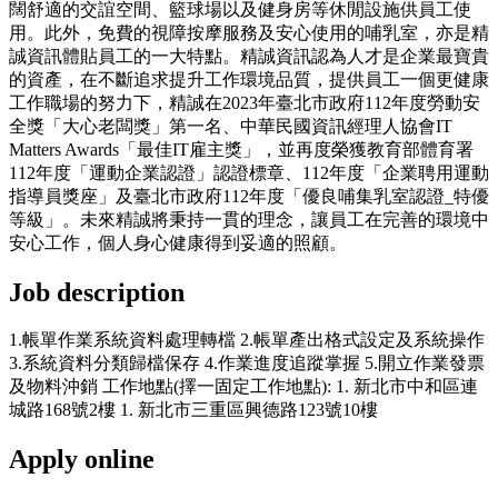
闊舒適的交誼空間、籃球場以及健身房等休閒設施供員工使
用。此外，免費的視障按摩服務及安心使用的哺乳室，亦是精
誠資訊體貼員工的一大特點。精誠資訊認為人才是企業最寶貴
的資產，在不斷追求提升工作環境品質，提供員工一個更健康
工作職場的努力下，精誠在2023年臺北市政府112年度勞動安
全獎「大心老闆獎」第一名、中華民國資訊經理人協會IT
Matters Awards「最佳IT雇主獎」，並再度榮獲教育部體育署
112年度「運動企業認證」認證標章、112年度「企業聘用運動
指導員獎座」及臺北市政府112年度「優良哺集乳室認證_特優
等級」。未來精誠將秉持一貫的理念，讓員工在完善的環境中
安心工作，個人身心健康得到妥適的照顧。
Job description
1.帳單作業系統資料處理轉檔 2.帳單產出格式設定及系統操作
3.系統資料分類歸檔保存 4.作業進度追蹤掌握 5.開立作業發票
及物料沖銷 工作地點(擇一固定工作地點): 1. 新北市中和區連
城路168號2樓 1. 新北市三重區興德路123號10樓
Apply online