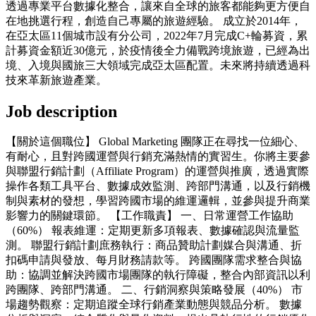
透過專業平台數據化整合，讓來自全球的旅客都能夠更方便自
在地挑選行程，創造自己專屬的旅遊經驗。 成立於2014年，
在亞太區11個城市設有分公司，2022年7月完成C+輪募資，累
計募資金額近30億元，於疫情後全力備戰跨境旅遊，已經為出
境、入境與國旅三大領域完成亞太區配置。未來將持續透過科
技來革新旅遊產業。
Job description
【關於這個職位】 Global Marketing 團隊正在尋找一位細心、
有耐心，且對跨國運營與行銷充滿熱情的實習生。你將主要參
與聯盟行銷計劃（Affiliate Program）的運營與推廣，透過實際
操作各類工具平台、數據成效監測、跨部門溝通，以及行銷機
制與素材的發想，學習跨國市場的維運邏輯，並參與提升商業
影響力的關鍵環節。 【工作職責】 一、日常運營工作協助
（60%） 報表維運：定期更新多項報表、數據確認與流量監
測。 聯盟行銷計劃庶務執行：商品贊助計劃媒合與溝通、折
扣碼申請與發放、每月財務請款等。 跨國團隊需求整合與協
助：協調並解決跨國市場團隊的執行障礙，整合內部資訊以利
跨團隊、跨部門溝通。 二、行銷洞察與策略發展（40%） 市
場趨勢觀察：定期追蹤全球行銷產業動態與競品分析。 數據