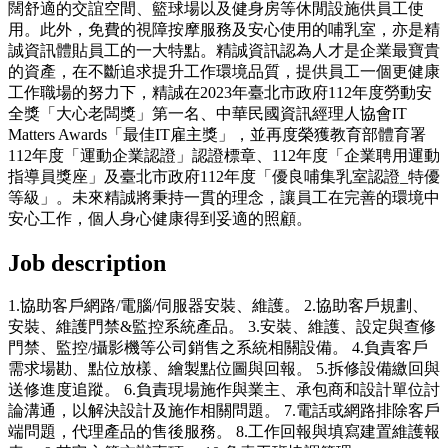
闊舒適的交誼空間、籃球場以及健身房等休閒設施供員工使
用。此外，免費的視障按摩服務及安心使用的哺乳室，亦是精
誠資訊體貼員工的一大特點。精誠資訊認為人才是企業最寶貴
的資產，在不斷追求提升工作環境品質，提供員工一個更健康
工作職場的努力下，精誠在2023年臺北市政府112年度勞動安
全獎「大心老闆獎」第一名、中華民國資訊經理人協會IT
Matters Awards「最佳IT雇主獎」，並再度榮獲教育部體育署
112年度「運動企業認證」認證標章、112年度「企業聘用運動
指導員獎座」及臺北市政府112年度「優良哺集乳室認證_特優
等級」。未來精誠將秉持一貫的理念，讓員工在完善的環境中
安心工作，個人身心健康得到妥適的照顧。
Job description
1.協助客戶網路/電腦/伺服器安裝、維護。 2.協助客戶規劃、
安裝、維護門禁&監控系統產品。 3.安裝、維護、設定與查修
門禁、監控/攝影機等公司銷售之系統相關設備。 4.負責客戶
需求場勘、點位放樣、繪製點位圖與回報。 5.拆修設備繳回與
送修進度追蹤。 6.負責現場施作與業主、承包商和設計單位討
論溝通，以解決設計及施作相關問題。 7.電話或網路排除客戶
端問題，代理產品的售後服務。 8.工作回報與填寫建置維護報