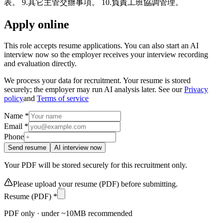
表。 9.其它主管交辦事項。 10.負責工班協調管理。
Apply online
This role accepts resume applications. You can also start an AI
interview now so the employer receives your interview recording
and evaluation directly.
We process your data for recruitment. Your resume is stored
securely; the employer may run AI analysis later. See our
Privacy
policy
and
Terms of service
Name *
Email *
Phone
Send resume
AI interview now
Your PDF will be stored securely for this recruitment only.
Please upload your resume (PDF) before submitting.
Resume (PDF) *
PDF only · under ~10MB recommended