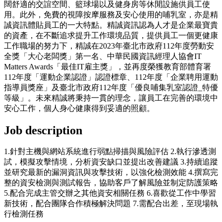
闊舒適的交誼空間、籃球場以及健身房等休閒設施供員工使
用。此外，免費的視障按摩服務及安心使用的哺乳室，亦是精
誠資訊體貼員工的一大特點。精誠資訊認為人才是企業最寶貴
的資產，在不斷追求提升工作環境品質，提供員工一個更健康
工作職場的努力下，精誠在2023年臺北市政府112年度勞動安
全獎「大心老闆獎」第一名、中華民國資訊經理人協會IT
Matters Awards「最佳IT雇主獎」，並再度榮獲教育部體育署
112年度「運動企業認證」認證標章、112年度「企業聘用運動
指導員獎座」及臺北市政府112年度「優良哺集乳室認證_特優
等級」。未來精誠將秉持一貫的理念，讓員工在完善的環境中
安心工作，個人身心健康得到妥適的照顧。
Job description
1.針對主機與網站系統進行弱點掃描與風險評估 2.執行滲透測
試，模擬攻擊情境，分析資安缺口並提出改善建議 3.持續追蹤
並研究最新的漏洞資訊與攻擊技術，以強化檢測效能 4.撰寫完
整的資安檢測與測試報告，協助客戶了解風險並制定防護策略
5.配合完成主管交辦之其他資安相關任務 6.喜歡從工作中學習
新技術，配合團隊合作積極解決問題 7.需配合出差，至現場執
行檢測任務