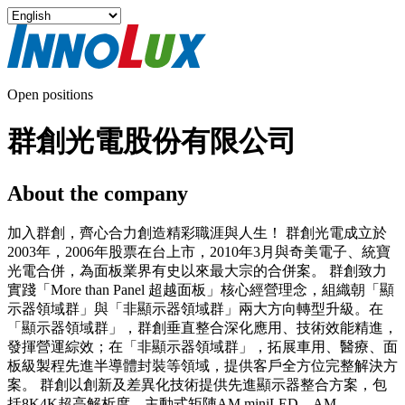
Open positions
群創光電股份有限公司
About the company
加入群創，齊心合力創造精彩職涯與人生！ 群創光電成立於
2003年，2006年股票在台上市，2010年3月與奇美電子、統寶
光電合併，為面板業界有史以來最大宗的合併案。 群創致力
實踐「More than Panel 超越面板」核心經營理念，組織朝「顯
示器領域群」與「非顯示器領域群」兩大方向轉型升級。在
「顯示器領域群」，群創垂直整合深化應用、技術效能精進，
發揮營運綜效；在「非顯示器領域群」，拓展車用、醫療、面
板級製程先進半導體封裝等領域，提供客戶全方位完整解決方
案。 群創以創新及差異化技術提供先進顯示器整合方案，包
括8K4K超高解析度、主動式矩陣AM miniLED、AM