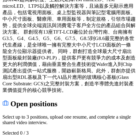
microLED、LTPS以及觸控解決方案等，且涵蓋多元顯示應用
產品，包括電視用面板、桌上型監視器與筆記型電腦用面板、
中小尺寸面板、醫療用、車用面板等，制定規格，引領市場趨
勢，提供全球尖端資訊與消費電子客戶全方位的產品組合與解
決方案。 群創現有13座TFT-LCD廠位於台灣竹南、台南擁有
G3.5、G4、G4.5、G5、G6、G7.5、G8.5到G8.6最完整的各世
代生產線，是全球唯一擁有完整大中小尺寸LCD面板的一條
龍全方位顯示器提供者。 同時，群創打造全球最大尺寸扇出
型面板級封裝廠(FO-PLP)，提供客戶更有競爭力的成本及創造
更大的利潤價值，藉由垂直整合生產技術從Wafer進入到Chip
測試產出提供一站式服務，開啟嶄新格局。此外，群創亦提供
扇出型RDL基板及下一代AI晶片應用的玻璃核心基板(Glass
Core Substrate: GCS)之完整封裝方案，創造半導體先進封裝產
業價值提升的核心競爭技術。
Open positions
Select up to 3 positions, upload one resume, and complete a single
shared video interview.
Selected 0 / 3