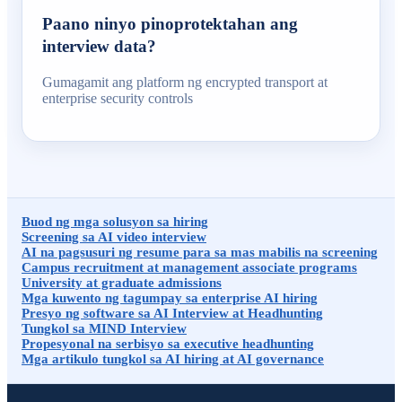
Paano ninyo pinoprotektahan ang
interview data?
Gumagamit ang platform ng encrypted transport at
enterprise security controls
Buod ng mga solusyon sa hiring
Screening sa AI video interview
AI na pagsusuri ng resume para sa mas mabilis na screening
Campus recruitment at management associate programs
University at graduate admissions
Mga kuwento ng tagumpay sa enterprise AI hiring
Presyo ng software sa AI Interview at Headhunting
Tungkol sa MIND Interview
Propesyonal na serbisyo sa executive headhunting
Mga artikulo tungkol sa AI hiring at AI governance