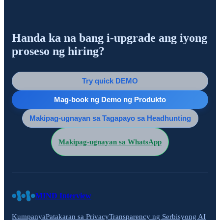
Handa ka na bang i-upgrade ang iyong
proseso ng hiring?
Try quick DEMO
Mag-book ng Demo ng Produkto
Makipag-ugnayan sa Tagapayo sa Headhunting
Makipag-ugnayan sa WhatsApp
MIND Interview
Kumpanya
Patakaran sa Privacy
Transparency ng Serbisyong AI