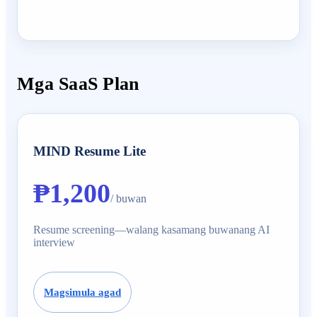
Mga SaaS Plan
MIND Resume Lite
₱1,200
/ buwan
Resume screening—walang kasamang buwanang AI
interview
Magsimula agad