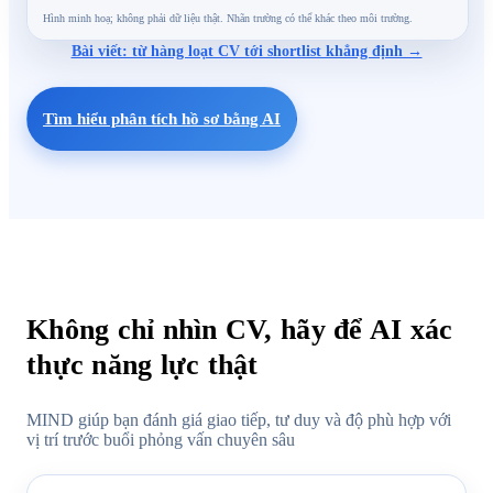
Hình minh hoạ; không phải dữ liệu thật. Nhãn trường có thể khác theo môi trường.
Bài viết: từ hàng loạt CV tới shortlist khẳng định →
Tìm hiểu phân tích hồ sơ bằng AI
Không chỉ nhìn CV, hãy để AI xác
thực năng lực thật
MIND giúp bạn đánh giá giao tiếp, tư duy và độ phù hợp với
vị trí trước buổi phỏng vấn chuyên sâu