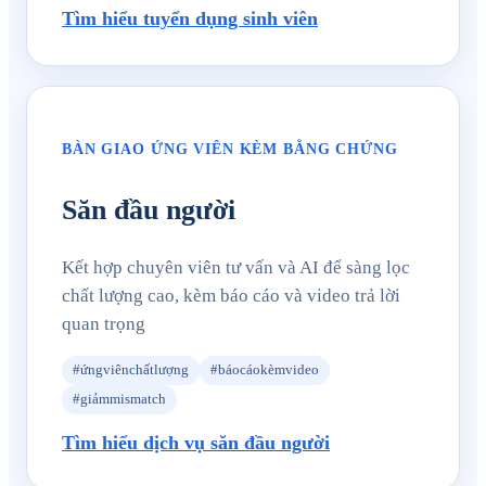
Tìm hiểu tuyển dụng sinh viên
BÀN GIAO ỨNG VIÊN KÈM BẰNG CHỨNG
Săn đầu người
Kết hợp chuyên viên tư vấn và AI để sàng lọc
chất lượng cao, kèm báo cáo và video trả lời
quan trọng
#ứngviênchấtlượng
#báocáokèmvideo
#giảmmismatch
Tìm hiểu dịch vụ săn đầu người