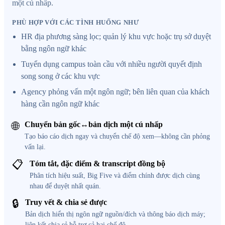
một cú nhấp.
PHÙ HỢP VỚI CÁC TÌNH HUỐNG NHƯ
HR địa phương sàng lọc; quản lý khu vực hoặc trụ sở duyệt
bằng ngôn ngữ khác
Tuyển dụng campus toàn cầu với nhiều người quyết định
song song ở các khu vực
Agency phỏng vấn một ngôn ngữ; bên liên quan của khách
hàng cần ngôn ngữ khác
🌐
Chuyển bản gốc↔bản dịch một cú nhấp
Tạo báo cáo dịch ngay và chuyển chế độ xem—không cần phỏng
vấn lại.
📋
Tóm tắt, đặc điểm & transcript đồng bộ
Phân tích hiệu suất, Big Five và điểm chính được dịch cùng
nhau để duyệt nhất quán.
🔒
Truy vết & chia sẻ được
Bản dịch hiển thị ngôn ngữ nguồn/đích và thông báo dịch máy;
liên kết chia sẻ hỗ trợ cả hai chế độ.