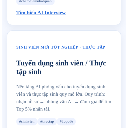
#chấmđiểmnhấtquán
Tìm hiểu AI Interview
SINH VIÊN MỚI TỐT NGHIỆP · THỰC TẬP
Tuyển dụng sinh viên / Thực
tập sinh
Nền tảng AI phỏng vấn cho tuyển dụng sinh
viên và thực tập sinh quy mô lớn. Quy trình:
nhận hồ sơ → phỏng vấn AI → đánh giá để tìm
Top 5% nhân tài.
#sinhvien
#thuctap
#Top5%