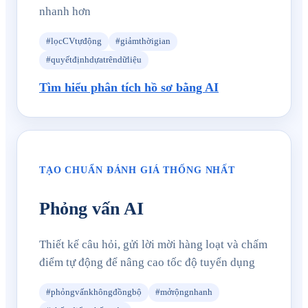
nhanh hơn
#lọcCVtựđộng
#giảmthờigian
#quyếtđịnhdựatrêndữliệu
Tìm hiểu phân tích hồ sơ bằng AI
TẠO CHUẨN ĐÁNH GIÁ THỐNG NHẤT
Phỏng vấn AI
Thiết kế câu hỏi, gửi lời mời hàng loạt và chấm
điểm tự động để nâng cao tốc độ tuyển dụng
#phỏngvấnkhôngđồngbộ
#mởrộngnhanh