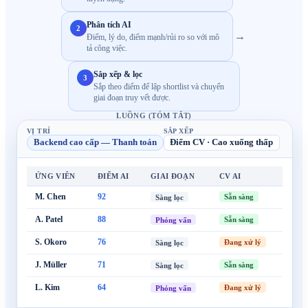
Phân tích AI
2
→
Điểm, lý do, điểm mạnh/rủi ro so với mô
tả công việc.
Sắp xếp & lọc
3
Sắp theo điểm để lập shortlist và chuyển
giai đoạn truy vết được.
LUỒNG (TÓM TẮT)
VỊ TRÍ
SẮP XẾP
Backend cao cấp — Thanh toán
Điểm CV · Cao xuống thấp
ỨNG VIÊN
ĐIỂM AI
GIAI ĐOẠN
CV AI
M. Chen
92
Sẵn sàng
Sàng lọc
A. Patel
88
Sẵn sàng
Phỏng vấn
S. Okoro
76
Đang xử lý
Sàng lọc
J. Müller
71
Sẵn sàng
Sàng lọc
L. Kim
64
Đang xử lý
Phỏng vấn