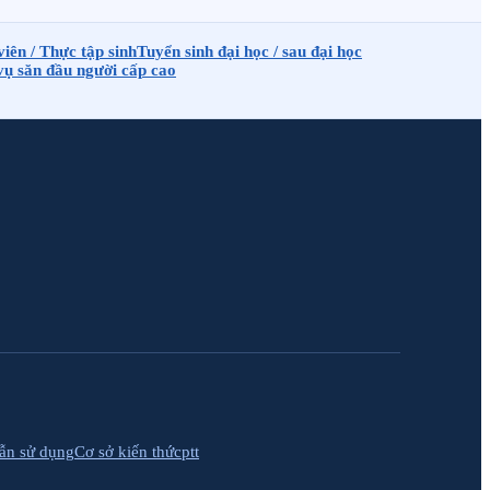
iên / Thực tập sinh
Tuyển sinh đại học / sau đại học
vụ săn đầu người cấp cao
ẫn sử dụng
Cơ sở kiến thức
ptt