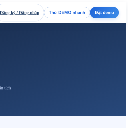
Đăng ký / Đăng nhập
Thử DEMO nhanh
Đặt demo
n tích