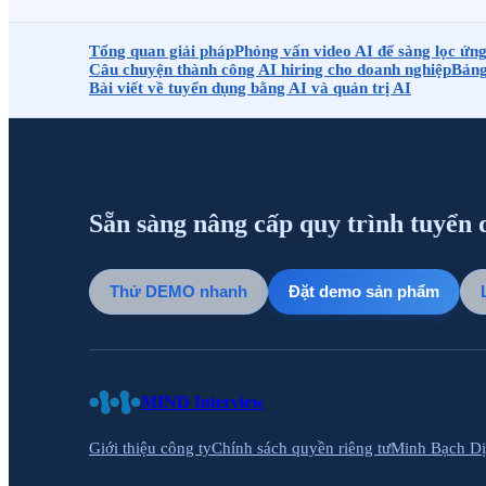
Tổng quan giải pháp
Phỏng vấn video AI để sàng lọc ứng
Câu chuyện thành công AI hiring cho doanh nghiệp
Bảng
Bài viết về tuyển dụng bằng AI và quản trị AI
Sẵn sàng nâng cấp quy trình tuyển
Thử DEMO nhanh
Đặt demo sản phẩm
MIND Interview
Giới thiệu công ty
Chính sách quyền riêng tư
Minh Bạch Dị