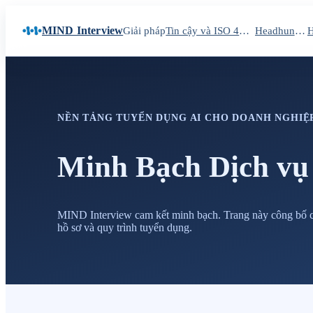
MIND Interview
Giải pháp
Tin cậy và ISO 42001
Headhunting
NỀN TẢNG TUYỂN DỤNG AI CHO DOANH NGHIỆ
Minh Bạch Dịch vụ
MIND Interview cam kết minh bạch. Trang này công bố cá
hồ sơ và quy trình tuyển dụng.