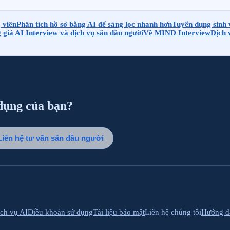
 viên
Phân tích hồ sơ bằng AI để sàng lọc nhanh hơn
Tuyển dụng sinh v
 giá AI Interview và dịch vụ săn đầu người
Về MIND Interview
Dịch 
 dụng của bạn?
Liên hệ tư vấn săn đầu người
ch vụ AI
Điều khoản sử dụng
Tài liệu bảo mật
Liên hệ chúng tôi
Hướng d