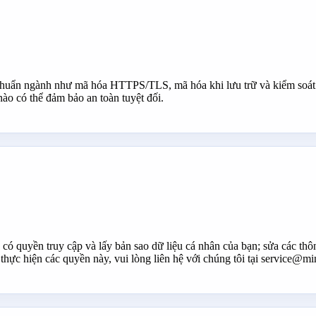
 chuẩn ngành như mã hóa HTTPS/TLS, mã hóa khi lưu trữ và kiểm soát 
nào có thể đảm bảo an toàn tuyệt đối.
có quyền truy cập và lấy bản sao dữ liệu cá nhân của bạn; sửa các thô
thực hiện các quyền này, vui lòng liên hệ với chúng tôi tại service@m