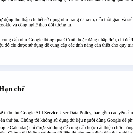
 động thu thập chi tiết sử dụng như trang đã xem, dấu thời gian và siêu
 cookie và công nghệ theo dõi tương tự.
nhà cung cấp như Google thông qua OAuth hoặc đăng nhập đơn, chỉ để 
u đó chỉ được sử dụng để cung cấp các tính năng cần thiết cho quy trì
 Hạn chế
sẽ tuân thủ Google API Service User Data Policy, bao gồm các yêu cầu
bên thứ ba. Chúng tôi không sử dụng dữ liệu người dùng Google để ph
ogle Calendar) chỉ được sử dụng để cung cấp hoặc cải thiện chức năn
 xếp. Chúng tôi không sử dụng dữ liệu đó cho mục đích tiếp thị, nghi