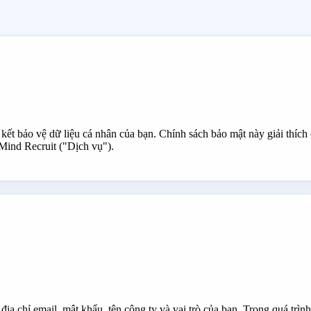
t bảo vệ dữ liệu cá nhân của bạn. Chính sách bảo mật này giải thích cá
 Mind Recruit ("Dịch vụ").
 địa chỉ email, mật khẩu, tên công ty và vai trò của bạn. Trong quá trì