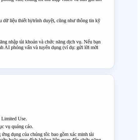
 dữ liệu thiết bị/trình duyệt, cũng như thông tin kỹ
đăng nhập tài khoản và chức năng dịch vụ. Nếu bạn
nh AI phỏng vấn và tuyển dụng (ví dụ: gửi lời mời
 Limited Use.
ục vụ quảng cáo.
g ứng dụng của chúng tôi: bao gồm xác minh tài
ên cứu hoặc mục đích không liên quan đến chức năng