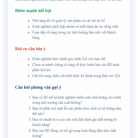
Điểm mạnh nổi bật
Nền tảng tốt về quản lý sản phẩm và các dự án AI
Kinh nghiệm phối hợp nhóm và triển khai dự án vững chắc
Giao tiếp rõ ràng trong các tình huống làm việc với khách
hàng
Rủi ro cần lưu ý
Kinh nghiệm thực hành quy trình QA còn hạn chế
Chưa có minh chứng rõ ràng về thực hành báo cáo 8D hoặc
phân tích lot
Cần bổ sung chiều sâu kiến thức kỹ thuật trong lĩnh vực QA
Câu hỏi phỏng vấn gợi ý
Bạn có thể mô tả kinh nghiệm kiểm soát chất lượng của mình
trong môi trường sản xuất không?
Bạn sẽ phân tích một lỗi sản phẩm theo cách có hệ thống như
thế nào?
Bạn sẽ chuẩn bị ra sao cho một đợt đánh giá chất lượng từ
khách hàng?
Báo cáo 8D đóng vai trò gì trong hoạt động đảm bảo chất
lượng?