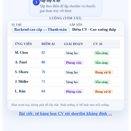
Sắp xếp & lọc
3
Sắp theo điểm để lập shortlist và chuyển
giai đoạn truy vết được.
LUỒNG (TÓM TẮT)
VỊ TRÍ
SẮP XẾP
Backend cao cấp — Thanh toán
Điểm CV · Cao xuống thấp
ỨNG VIÊN
ĐIỂM AI
GIAI ĐOẠN
CV AI
M. Chen
92
Sẵn sàng
Sàng lọc
A. Patel
88
Sẵn sàng
Phỏng vấn
S. Okoro
76
Đang xử lý
Sàng lọc
J. Müller
71
Sẵn sàng
Sàng lọc
L. Kim
64
Đang xử lý
Phỏng vấn
Hình minh hoạ; không phải dữ liệu thật. Nhãn trường có thể khác theo môi trường.
Bài viết: từ hàng loạt CV tới shortlist khẳng định →