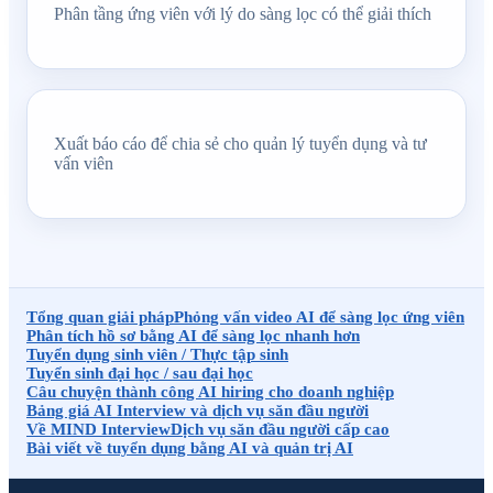
Phân tầng ứng viên với lý do sàng lọc có thể giải thích
Xuất báo cáo để chia sẻ cho quản lý tuyển dụng và tư
vấn viên
Tổng quan giải pháp
Phỏng vấn video AI để sàng lọc ứng viên
Phân tích hồ sơ bằng AI để sàng lọc nhanh hơn
Tuyển dụng sinh viên / Thực tập sinh
Tuyển sinh đại học / sau đại học
Câu chuyện thành công AI hiring cho doanh nghiệp
Bảng giá AI Interview và dịch vụ săn đầu người
Về MIND Interview
Dịch vụ săn đầu người cấp cao
Bài viết về tuyển dụng bằng AI và quản trị AI