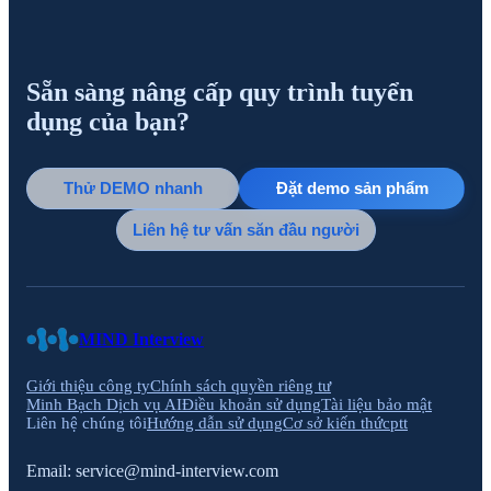
Sẵn sàng nâng cấp quy trình tuyển
dụng của bạn?
Thử DEMO nhanh
Đặt demo sản phẩm
Liên hệ tư vấn săn đầu người
MIND Interview
Giới thiệu công ty
Chính sách quyền riêng tư
Minh Bạch Dịch vụ AI
Điều khoản sử dụng
Tài liệu bảo mật
Liên hệ chúng tôi
Hướng dẫn sử dụng
Cơ sở kiến thức
ptt
Email:
service@mind-interview.com