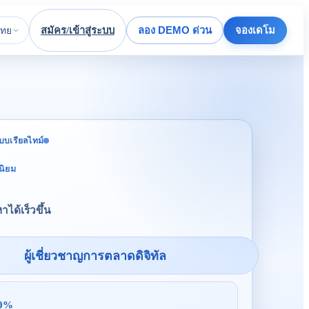
สมัคร/เข้าสู่ระบบ
ลอง DEMO ด่วน
จองเดโม
ไทย
บบเรียลไทม์
นิยม
าได้เร็วขึ้น
ผู้เชี่ยวชาญการตลาดดิจิทัล
0
%