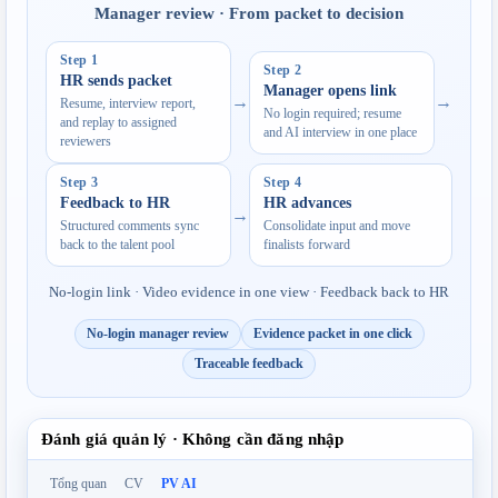
Manager review · From packet to decision
Step 1
Step 2
HR sends packet
Manager opens link
→
→
Resume, interview report, 
No login required; resume 
and replay to assigned 
and AI interview in one place
reviewers
Step 3
Step 4
Feedback to HR
HR advances
→
Structured comments sync 
Consolidate input and move 
back to the talent pool
finalists forward
No-login link · Video evidence in one view · Feedback back to HR
No-login manager review
Evidence packet in one click
Traceable feedback
Đánh giá quản lý · Không cần đăng nhập
Tổng quan
CV
PV AI