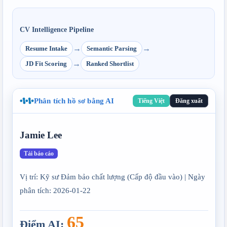
CV Intelligence Pipeline
→
→
Resume Intake
Semantic Parsing
→
JD Fit Scoring
Ranked Shortlist
Phân tích hồ sơ bằng AI
Tiếng Việt
Đăng xuất
Jamie Lee
Tải báo cáo
Vị trí: Kỹ sư Đảm bảo chất lượng (Cấp độ đầu vào) | Ngày 
phân tích: 2026-01-22
65
Điểm AI
: 