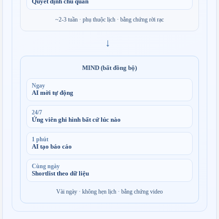
Quyết định chủ quan
~2-3 tuần · phụ thuộc lịch · bằng chứng rời rạc
→
MIND (bất đồng bộ)
Ngay
AI mời tự động
24/7
Ứng viên ghi hình bất cứ lúc nào
1 phút
AI tạo báo cáo
Cùng ngày
Shortlist theo dữ liệu
Vài ngày · không hẹn lịch · bằng chứng video