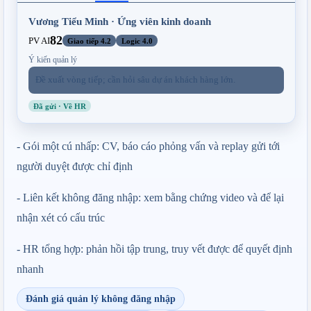
Vương Tiểu Minh · Ứng viên kinh doanh
82
PV AI
Giao tiếp 4.2
Logic 4.0
Ý kiến quản lý
Đề xuất vòng tiếp; cần hỏi sâu dự án khách hàng lớn.
Đã gửi · Về HR
- Gói một cú nhấp: CV, báo cáo phỏng vấn và replay gửi tới 
người duyệt được chỉ định
- Liên kết không đăng nhập: xem bằng chứng video và để lại 
nhận xét có cấu trúc
- HR tổng hợp: phản hồi tập trung, truy vết được để quyết định 
nhanh
Đánh giá quản lý không đăng nhập