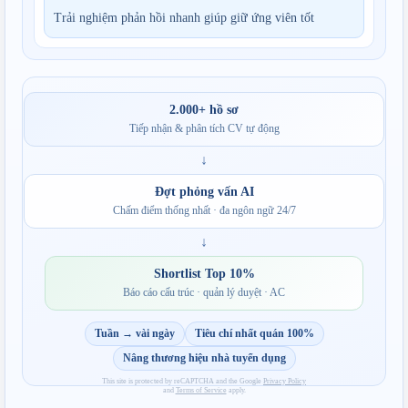
Trải nghiệm phản hồi nhanh giúp giữ ứng viên tốt
2.000+ hồ sơ
Tiếp nhận & phân tích CV tự động
↓
Đợt phỏng vấn AI
Chấm điểm thống nhất · đa ngôn ngữ 24/7
↓
Shortlist Top 10%
Báo cáo cấu trúc · quản lý duyệt · AC
Tuần → vài ngày
Tiêu chí nhất quán 100%
Nâng thương hiệu nhà tuyển dụng
This site is protected by reCAPTCHA and the Google
Privacy Policy
and
Terms of Service
apply.