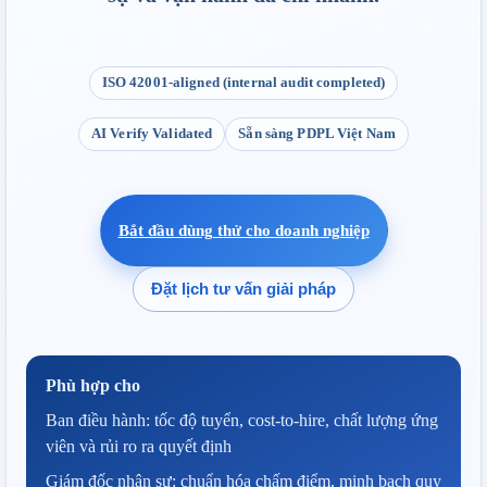
ISO 42001-aligned (internal audit completed)
AI Verify Validated
Sẵn sàng PDPL Việt Nam
Bắt đầu dùng thử cho doanh nghiệp
Đặt lịch tư vấn giải pháp
Phù hợp cho
Ban điều hành: tốc độ tuyển, cost-to-hire, chất lượng ứng 
viên và rủi ro ra quyết định
Giám đốc nhân sự: chuẩn hóa chấm điểm, minh bạch quy 