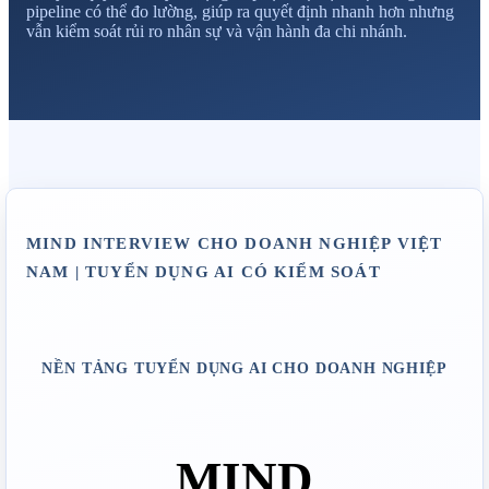
pipeline có thể đo lường, giúp ra quyết định nhanh hơn nhưng
vẫn kiểm soát rủi ro nhân sự và vận hành đa chi nhánh.
MIND INTERVIEW CHO DOANH NGHIỆP VIỆT 
NAM | TUYỂN DỤNG AI CÓ KIỂM SOÁT
NỀN TẢNG TUYỂN DỤNG AI CHO DOANH NGHIỆP
MIND