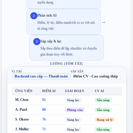
tuyển dụng.
Phân tích AI
2
→
Điểm, lý do, điểm mạnh/rủi ro so với mô 
tả công việc.
Sắp xếp & lọc
3
Sắp theo điểm để lập shortlist và chuyển 
giai đoạn truy vết được.
LUỒNG (TÓM TẮT)
VỊ TRÍ
SẮP XẾP
Backend cao cấp — Thanh toán
Điểm CV · Cao xuống thấp
ỨNG VIÊN
ĐIỂM AI
GIAI ĐOẠN
CV AI
M. Chen
92
Sẵn sàng
Sàng lọc
A. Patel
88
Sẵn sàng
Phỏng vấn
S. Okoro
76
Đang xử lý
Sàng lọc
J. Müller
71
Sẵn sàng
Sàng lọc