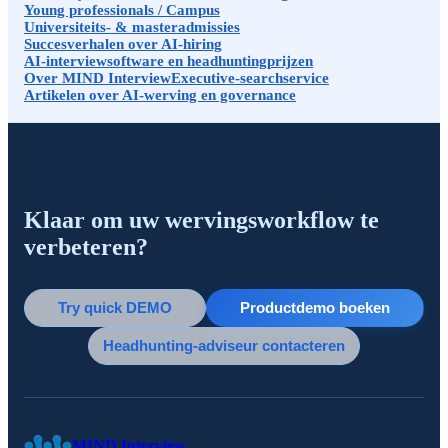
Young professionals / Campus
Universiteits- & masteradmissies
Succesverhalen over AI-hiring
AI-interviewsoftware en headhuntingprijzen
Over MIND Interview
Executive-searchservice
Artikelen over AI-werving en governance
Klaar om uw wervingsworkflow te
verbeteren?
Try quick DEMO
Productdemo boeken
Headhunting-adviseur contacteren
MIND Interview