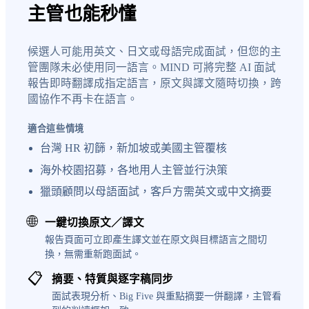
主管也能秒懂
候選人可能用英文、日文或母語完成面試，但您的主
管團隊未必使用同一語言。MIND 可將完整 AI 面試
報告即時翻譯成指定語言，原文與譯文隨時切換，跨
國協作不再卡在語言。
適合這些情境
台灣 HR 初篩，新加坡或美國主管覆核
海外校園招募，各地用人主管並行決策
獵頭顧問以母語面試，客戶方需英文或中文摘要
🌐
一鍵切換原文／譯文
報告頁面可立即產生譯文並在原文與目標語言之間切
換，無需重新跑面試。
📋
摘要、特質與逐字稿同步
面試表現分析、Big Five 與重點摘要一併翻譯，主管看