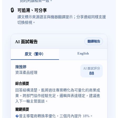
到的判讀框架一致。
🔒
可追溯、可分享
譯文標示來源語言與機器翻譯提示；分享連結同樣支援
切換檢視。
AI 面試報告
翻譯報告
English
原文（繁中）
陳雅婷
AI 面試評分
88
資深產品經理
綜合摘要
回答結構清楚，能將過往專案轉化為可量化的商業成
果。跨部門協作經驗充足，邏輯與表達穩定，建議進
入下一輪主管面談。
關鍵摘要
曾主導電商轉換率優化，三個月內提升 18%。