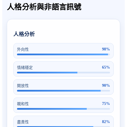
人格分析與非語言訊號
人格分析
98
%
外向性
65
%
情緒穩定
90
%
開放性
75
%
親和性
82
%
盡責性