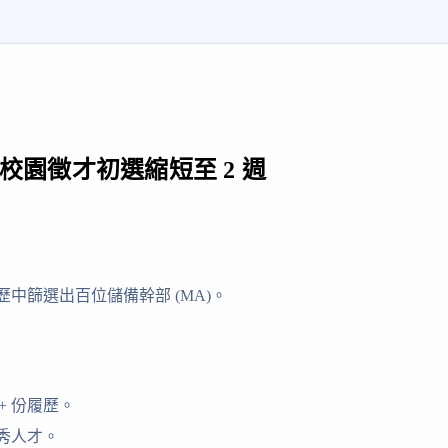
校園徵才初選縮短至 2 週
中篩選出百位儲備幹部 (MA)。
0+ 份履歷。
秀人才。