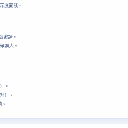
注深度面談。
音面試邀請。
序候選人。
時）。
提升）。
饋。