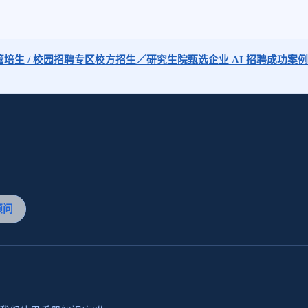
管培生 / 校园招聘专区
校方招生／研究生院甄选
企业 AI 招聘成功案例
顾问
ptt