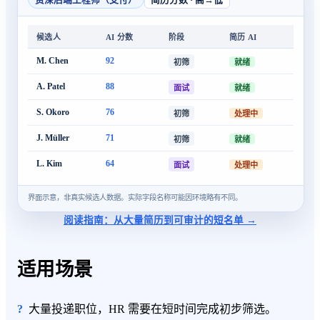
资深后端工程师（支付）
简历分数 · 高→低
候选人
AI 分数
阶段
简历 AI
M. Chen
92
就绪
初筛
A. Patel
88
就绪
面试
S. Okoro
76
处理中
初筛
J. Müller
71
就绪
初筛
L. Kim
64
处理中
面试
界面示意，非真实候选人数据。实际字段名称可能因环境略有不同。
阅读指南：从大量简历到可审计的短名单 →
适用场景
大量投递职位，HR 需要在短时间完成初步筛选。