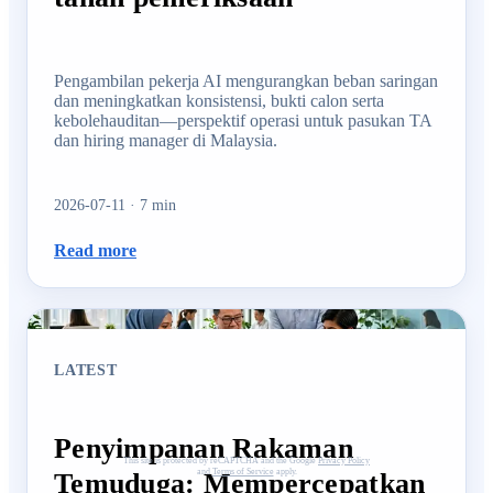
Pengambilan pekerja AI mengurangkan beban saringan
dan meningkatkan konsistensi, bukti calon serta
kebolehauditan—perspektif operasi untuk pasukan TA
dan hiring manager di Malaysia.
2026-07-11
·
7
min
Read more
LATEST
Penyimpanan Rakaman
This site is protected by reCAPTCHA and the Google
Privacy Policy
Temuduga: Mempercepatkan
and
Terms of Service
apply.